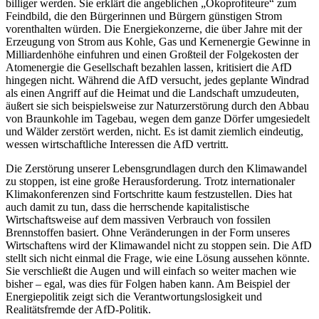
billiger werden. Sie erklärt die angeblichen „Ökoprofiteure“ zum
Feindbild, die den Bürgerinnen und Bürgern günstigen Strom
vorenthalten würden. Die Energiekonzerne, die über Jahre mit der
Erzeugung von Strom aus Kohle, Gas und Kernenergie Gewinne in
Milliardenhöhe einfuhren und einen Großteil der Folgekosten der
Atomenergie die Gesellschaft bezahlen lassen, kritisiert die AfD
hingegen nicht. Während die AfD versucht, jedes geplante Windrad
als einen Angriff auf die Heimat und die Landschaft umzudeuten,
äußert sie sich beispielsweise zur Naturzerstörung durch den Abbau
von Braunkohle im Tagebau, wegen dem ganze Dörfer umgesiedelt
und Wälder zerstört werden, nicht. Es ist damit ziemlich eindeutig,
wessen wirtschaftliche Interessen die AfD vertritt.
Die Zerstörung unserer Lebensgrundlagen durch den Klimawandel
zu stoppen, ist eine große Herausforderung. Trotz internationaler
Klimakonferenzen sind Fortschritte kaum festzustellen. Dies hat
auch damit zu tun, dass die herrschende kapitalistische
Wirtschaftsweise auf dem massiven Verbrauch von fossilen
Brennstoffen basiert. Ohne Veränderungen in der Form unseres
Wirtschaftens wird der Klimawandel nicht zu stoppen sein. Die AfD
stellt sich nicht einmal die Frage, wie eine Lösung aussehen könnte.
Sie verschließt die Augen und will einfach so weiter machen wie
bisher – egal, was dies für Folgen haben kann. Am Beispiel der
Energiepolitik zeigt sich die Verantwortungslosigkeit und
Realitätsfremde der AfD-Politik.