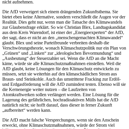
nicht aufnehmen.
Die AfD verweigert sich einem drängenden Zukunftsthema. Sie
bietet eben keine Alternative, sondern verschließt die Augen vor der
Realität. Dies geht nur, wenn man die Tatsache des Klimawandels
zur Glaubensfrage erklärt. So wie Christian Blex, Landtagskandidat
aus dem Kreis Warendorf, ist einer der „Energieexperten“ der AfD,
der sagt, dass er nicht an den „menschengemachten Klimawandel“
glaubt. Blex und seine Parteifreunde verbreiten deshalb die
Verschwörungstheorie, wonach Klimaschutzpolitik nur ein Plan von
„Grünen“ und „Linken“ zur „ideologischen Bevormundung“ und
„Ausbeutung“ der Steuerzahler sei. Wenn die AfD an die Macht
käme, würde sie alle Klimaschutzmaßnahmen einstellen. Weil die
AfD glaubt, keine Lösungen für den Klimaschutz entwickeln zu
müssen, setzt sie weiterhin auf den klimaschädlichen Strom aus
Braun- und Steinkohle. Auch das umstrittene Fracking zur Erdöl-
und Erdgasförderung will die AfD zumindest testen. Ebenso will sie
die Kernenergie weiter nutzen – die Laufzeiten von
Atomkraftwerken sollen verlängert werden. Eine Lösung für die
Lagerung des gefährlichen, hochradioaktiven Mülls hat die AfD
natürlich nicht; sie hofft darauf, dass dieser in ferner Zukunft
„aufbereitet“ werden kann.
Die AfD macht falsche Versprechungen, wenn sie den Anschein
erweckt, ohne Klimaschutzmaßnahmen, würde der Strom viel