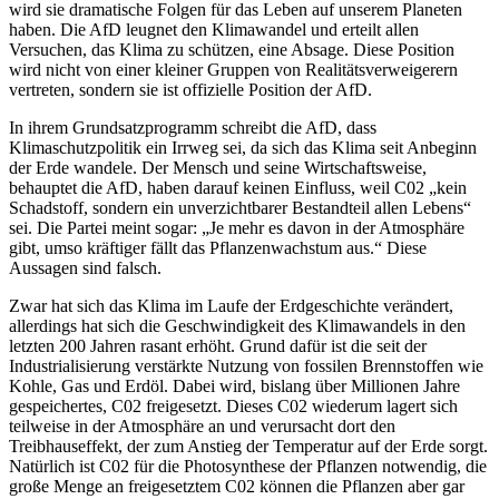
wird sie dramatische Folgen für das Leben auf unserem Planeten
haben. Die AfD leugnet den Klimawandel und erteilt allen
Versuchen, das Klima zu schützen, eine Absage. Diese Position
wird nicht von einer kleiner Gruppen von Realitätsverweigerern
vertreten, sondern sie ist offizielle Position der AfD.
In ihrem Grundsatzprogramm schreibt die AfD, dass
Klimaschutzpolitik ein Irrweg sei, da sich das Klima seit Anbeginn
der Erde wandele. Der Mensch und seine Wirtschaftsweise,
behauptet die AfD, haben darauf keinen Einfluss, weil C02 „kein
Schadstoff, sondern ein unverzichtbarer Bestandteil allen Lebens“
sei. Die Partei meint sogar: „Je mehr es davon in der Atmosphäre
gibt, umso kräftiger fällt das Pflanzenwachstum aus.“ Diese
Aussagen sind falsch.
Zwar hat sich das Klima im Laufe der Erdgeschichte verändert,
allerdings hat sich die Geschwindigkeit des Klimawandels in den
letzten 200 Jahren rasant erhöht. Grund dafür ist die seit der
Industrialisierung verstärkte Nutzung von fossilen Brennstoffen wie
Kohle, Gas und Erdöl. Dabei wird, bislang über Millionen Jahre
gespeichertes, C02 freigesetzt. Dieses C02 wiederum lagert sich
teilweise in der Atmosphäre an und verursacht dort den
Treibhauseffekt, der zum Anstieg der Temperatur auf der Erde sorgt.
Natürlich ist C02 für die Photosynthese der Pflanzen notwendig, die
große Menge an freigesetztem C02 können die Pflanzen aber gar