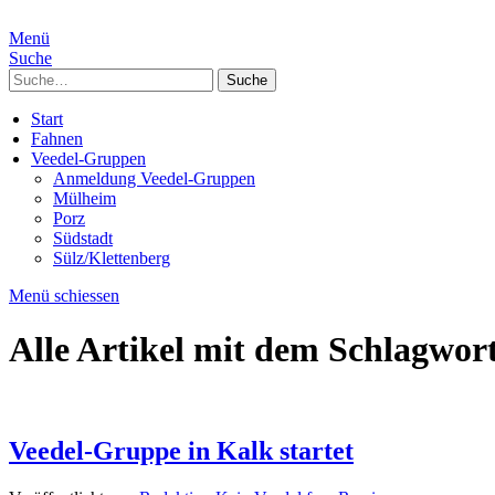
Menü
Suche
Suche
Start
Fahnen
Veedel-Gruppen
Anmeldung Veedel-Gruppen
Mülheim
Porz
Südstadt
Sülz/Klettenberg
Menü schiessen
Alle Artikel mit dem Schlagwor
Veedel-Gruppe in Kalk startet