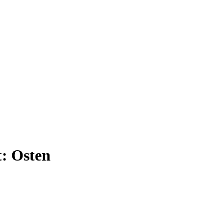
t:
Osten