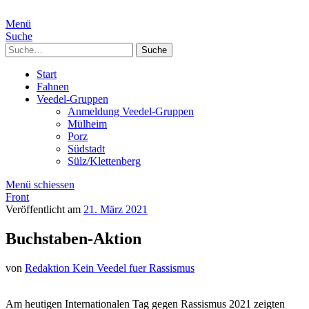
Menü
Suche
Suche
Start
Fahnen
Veedel-Gruppen
Anmeldung Veedel-Gruppen
Mülheim
Porz
Südstadt
Sülz/Klettenberg
Menü schiessen
Front
Veröffentlicht am
21. März 2021
Buchstaben-Aktion
von
Redaktion Kein Veedel fuer Rassismus
Am heutigen Internationalen Tag gegen Rassismus 2021 zeigten