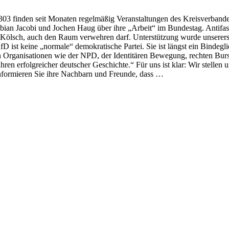
-303 finden seit Monaten regelmäßig Veranstaltungen des Kreisverbandes
abian Jacobi und Jochen Haug über ihre „Arbeit“ im Bundestag. Antifa
Kölsch, auch den Raum verwehren darf. Unterstützung wurde unserersei
fD ist keine „normale“ demokratische Partei. Sie ist längst ein Bindegl
ganisationen wie der NPD, der Identitären Bewegung, rechten Burschen
hren erfolgreicher deutscher Geschichte.“ Für uns ist klar: Wir stelle
. Informieren Sie ihre Nachbarn und Freunde, dass …