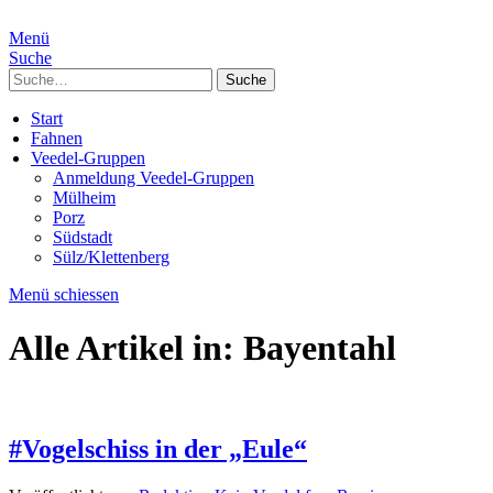
Menü
Suche
Suche
Start
Fahnen
Veedel-Gruppen
Anmeldung Veedel-Gruppen
Mülheim
Porz
Südstadt
Sülz/Klettenberg
Menü schiessen
Alle Artikel in:
Bayentahl
#Vogelschiss in der „Eule“