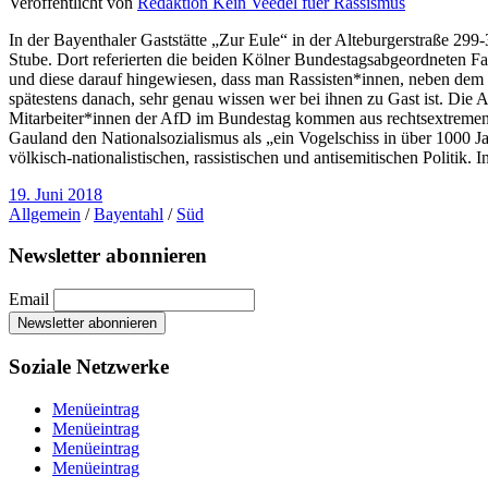
Veröffentlicht von
Redaktion Kein Veedel fuer Rassismus
In der Bayenthaler Gaststätte „Zur Eule“ in der Alteburgerstraße 299
Stube. Dort referierten die beiden Kölner Bundestagsabgeordneten F
und diese darauf hingewiesen, dass man Rassisten*innen, neben dem 
spätestens danach, sehr genau wissen wer bei ihnen zu Gast ist. Die A
Mitarbeiter*innen der AfD im Bundestag kommen aus rechtsextremen Or
Gauland den Nationalsozialismus als „ein Vogelschiss in über 1000 Ja
völkisch-nationalistischen, rassistischen und antisemitischen Politik
19. Juni 2018
Allgemein
/
Bayentahl
/
Süd
Newsletter abonnieren
Email
Soziale Netzwerke
Menüeintrag
Menüeintrag
Menüeintrag
Menüeintrag