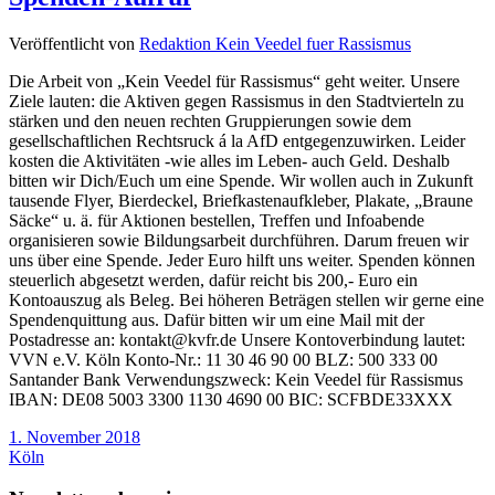
Veröffentlicht von
Redaktion Kein Veedel fuer Rassismus
Die Arbeit von „Kein Veedel für Rassismus“ geht weiter. Unsere
Ziele lauten: die Aktiven gegen Rassismus in den Stadtvierteln zu
stärken und den neuen rechten Gruppierungen sowie dem
gesellschaftlichen Rechtsruck á la AfD entgegenzuwirken. Leider
kosten die Aktivitäten -wie alles im Leben- auch Geld. Deshalb
bitten wir Dich/Euch um eine Spende. Wir wollen auch in Zukunft
tausende Flyer, Bierdeckel, Briefkastenaufkleber, Plakate, „Braune
Säcke“ u. ä. für Aktionen bestellen, Treffen und Infoabende
organisieren sowie Bildungsarbeit durchführen. Darum freuen wir
uns über eine Spende. Jeder Euro hilft uns weiter. Spenden können
steuerlich abgesetzt werden, dafür reicht bis 200,- Euro ein
Kontoauszug als Beleg. Bei höheren Beträgen stellen wir gerne eine
Spendenquittung aus. Dafür bitten wir um eine Mail mit der
Postadresse an: kontakt@kvfr.de Unsere Kontoverbindung lautet:
VVN e.V. Köln Konto-Nr.: 11 30 46 90 00 BLZ: 500 333 00
Santander Bank Verwendungszweck: Kein Veedel für Rassismus
IBAN: DE08 5003 3300 1130 4690 00 BIC: SCFBDE33XXX
1. November 2018
Köln