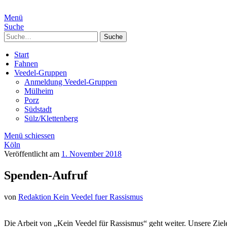
Menü
Suche
Suche
Start
Fahnen
Veedel-Gruppen
Anmeldung Veedel-Gruppen
Mülheim
Porz
Südstadt
Sülz/Klettenberg
Menü schiessen
Köln
Veröffentlicht am
1. November 2018
Spenden-Aufruf
von
Redaktion Kein Veedel fuer Rassismus
Die Arbeit von „Kein Veedel für Rassismus“ geht weiter. Unsere Ziel