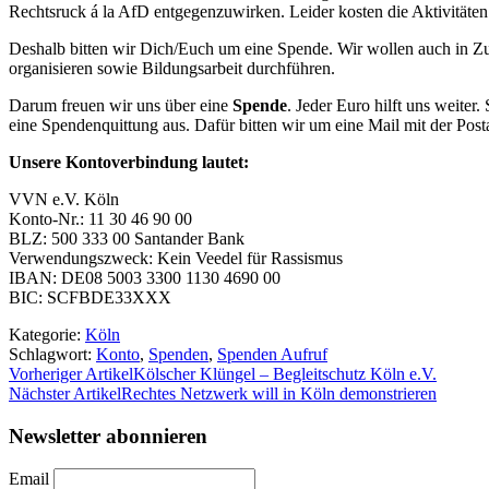
Rechtsruck á la AfD entgegenzuwirken. Leider kosten die Aktivitäten
Deshalb bitten wir Dich/Euch um eine Spende. Wir wollen auch in Zuku
organisieren sowie Bildungsarbeit durchführen.
Darum freuen wir uns über eine
Spende
. Jeder Euro hilft uns weiter
eine Spendenquittung aus. Dafür bitten wir um eine Mail mit der Post
Unsere Kontoverbindung lautet:
VVN e.V. Köln
Konto-Nr.: 11 30 46 90 00
BLZ: 500 333 00 Santander Bank
Verwendungszweck: Kein Veedel für Rassismus
IBAN: DE08 5003 3300 1130 4690 00
BIC: SCFBDE33XXX
Kategorie:
Köln
Schlagwort:
Konto
,
Spenden
,
Spenden Aufruf
Vorheriger Artikel
Kölscher Klüngel – Begleitschutz Köln e.V.
Nächster Artikel
Rechtes Netzwerk will in Köln demonstrieren
Newsletter abonnieren
Email