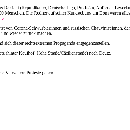
kus Beisicht (Republikaner, Deutsche Liga, Pro Köln, Aufbruch Leverk
0 Menschen. Die Redner auf seiner Kundgebung am Dom waren allesamt j
s…/
tzt von Corona-Schwurbler:innen und russischen Chauvinist:innen, denen
z und wieder zurück machen.
nd sich dieser rechtsextremen Propaganda entgegenzustellen.
z (hinter Kaufhof, Hohe Straße/Cäcilienstraße) nach Deutz.
 e.V. weitere Proteste geben.