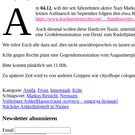
A
m
04.12.
will der seit Jahrzehnten aktive Nazi Mar
letzten Aufmarsch im September folgten ihm etwa 80
https://www.koelngegenrechts.org/…/bundesweite
Auch diesmal wollen diese Hardcore Nazis, unterstü
eine Großdemonstration von Deutz zum Rudolfplat
Wir rufen Euch alle dazu auf, dies nicht unwidersprochen zu lassen u
Köln gegen Rechts plant eine Gegendemonstration vom Augustinerplat
Bitte kommt pünktlich um 11.00h.
Zu späterer Zeit wird es von anderen Gruppen wie cityofhope cologne
Kategorie:
Antifa
,
Front
,
Innenstadt
,
Köln
Schlagwort:
Markus Beisicht
,
Neonazis
Vorheriger Artikel
Нацистские лозунги – никогда больше!
Nächster Artikel
Infotreff in Nippes
Newsletter abonnieren
Email