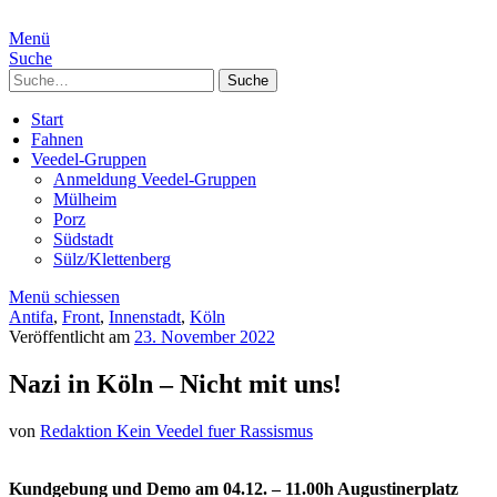
Menü
Suche
Suche
Start
Fahnen
Veedel-Gruppen
Anmeldung Veedel-Gruppen
Mülheim
Porz
Südstadt
Sülz/Klettenberg
Menü schiessen
Antifa
,
Front
,
Innenstadt
,
Köln
Veröffentlicht am
23. November 2022
Nazi in Köln – Nicht mit uns!
von
Redaktion Kein Veedel fuer Rassismus
Kundgebung und Demo am 04.12. – 11.00h Augustinerplatz