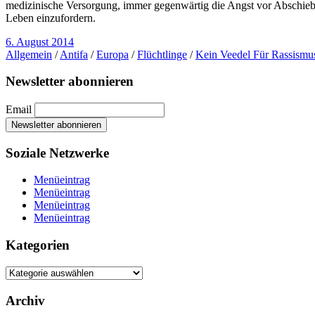
medizinische Versorgung, immer gegenwärtig die Angst vor Abschie
Leben einzufordern.
6. August 2014
Allgemein
/
Antifa
/
Europa
/
Flüchtlinge
/
Kein Veedel Für Rassismu
Newsletter abonnieren
Email
Soziale Netzwerke
Menüeintrag
Menüeintrag
Menüeintrag
Menüeintrag
Kategorien
Kategorien
Archiv