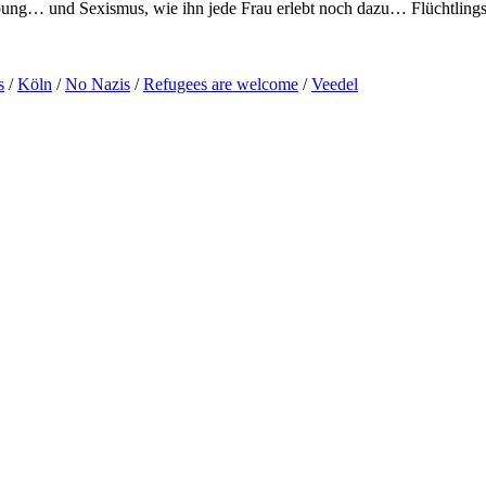
bung… und Sexismus, wie ihn jede Frau erlebt noch dazu… Flüchtling
s
/
Köln
/
No Nazis
/
Refugees are welcome
/
Veedel