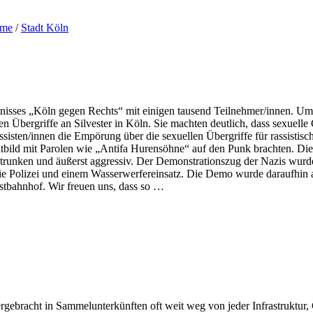
ome
/
Stadt Köln
nisses „Köln gegen Rechts“ mit einigen tausend Teilnehmer/innen. 
en Übergriffe an Silvester in Köln. Sie machten deutlich, dass sexuel
isten/innen die Empörung über die sexuellen Übergriffe für rassistisch
Weltbild mit Parolen wie „Antifa Hurensöhne“ auf den Punk brachten. D
runken und äußerst aggressiv. Der Demonstrationszug der Nazis wurd
e Polizei und einem Wasserwerfereinsatz. Die Demo wurde daraufhin a
tbahnhof. Wir freuen uns, dass so …
ebracht in Sammelunterkünften oft weit weg von jeder Infrastruktur, G