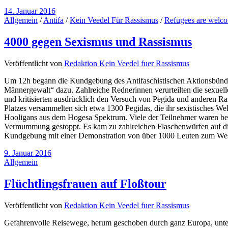
14. Januar 2016
Allgemein
/
Antifa
/
Kein Veedel Für Rassismus
/
Refugees are welc
4000 gegen Sexismus und Rassismus
Veröffentlicht von
Redaktion Kein Veedel fuer Rassismus
Um 12h begann die Kundgebung des Antifaschistischen Aktionsbünd
Männergewalt“ dazu. Zahlreiche Rednerinnen verurteilten die sexuell
und kritisierten ausdrücklich den Versuch von Pegida und anderen Rass
Platzes versammelten sich etwa 1300 Pegidas, die ihr sexistisches 
Hooligans aus dem Hogesa Spektrum. Viele der Teilnehmer waren bet
Vermummung gestoppt. Es kam zu zahlreichen Flaschenwürfen auf di
Kundgebung mit einer Demonstration von über 1000 Leuten zum Wes
9. Januar 2016
Allgemein
Flüchtlingsfrauen auf Floßtour
Veröffentlicht von
Redaktion Kein Veedel fuer Rassismus
Gefahrenvolle Reisewege, herum geschoben durch ganz Europa, unterg