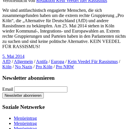
Veröffentlicht von
Redaktion Kein Veedel fuer Rassismus
Wir sind antifaschistisch engagierte Menschen, die sich
zusammengefunden haben um die extrem rechte Gruppierung „Pro
Köln“, die „Alternative für Deutschland (AfD) und andere
RassistInnen zu bekämpfen. Am 25. Mai 2014 stehen in Köln
wieder Kommunal-, Integrations- und Europawahlen an. Extrem
rechte Gruppierungen und Parteien haben in den Parlamenten nichts
zu suchen und sind keine politische Alternative. KEIN VEEDEL
FÜR RASSISMUS!
5. Mai 2014
AfD
/
Allgemein
/
Antifa
/
Europa
/
Kein Veedel Für Rassismus
/
Köln
/
No Nazis
/
Pro Köln
/
Pro NRW
Newsletter abonnieren
Email
Soziale Netzwerke
Menüeintrag
Menüeintrag
Menüeintrag