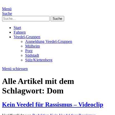
Menü
Suche
Suche
Start
Fahnen
Veedel-Gruppen
Anmeldung Veedel-Gruppen
Mülheim
Porz
Südstadt
Sülz/Klettenberg
Menü schiessen
Alle Artikel mit dem
Schlagwort:
Dom
Kein Veedel für Rassismus – Videoclip