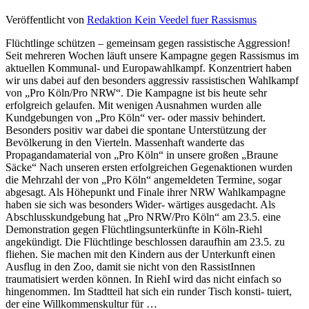
Veröffentlicht von
Redaktion Kein Veedel fuer Rassismus
Flüchtlinge schützen – gemeinsam gegen rassistische Aggression!
Seit mehreren Wochen läuft unsere Kampagne gegen Rassismus im
aktuellen Kommunal- und Europawahlkampf. Konzentriert haben
wir uns dabei auf den besonders aggressiv rassistischen Wahlkampf
von „Pro Köln/Pro NRW“. Die Kampagne ist bis heute sehr
erfolgreich gelaufen. Mit wenigen Ausnahmen wurden alle
Kundgebungen von „Pro Köln“ ver- oder massiv behindert.
Besonders positiv war dabei die spontane Unterstützung der
Bevölkerung in den Vierteln. Massenhaft wanderte das
Propagandamaterial von „Pro Köln“ in unsere großen „Braune
Säcke“ Nach unseren ersten erfolgreichen Gegenaktionen wurden
die Mehrzahl der von „Pro Köln“ angemeldeten Termine, sogar
abgesagt. Als Höhepunkt und Finale ihrer NRW Wahlkampagne
haben sie sich was besonders Wider- wärtiges ausgedacht. Als
Abschlusskundgebung hat „Pro NRW/Pro Köln“ am 23.5. eine
Demonstration gegen Flüchtlingsunterkünfte in Köln-Riehl
angekündigt. Die Flüchtlinge beschlossen daraufhin am 23.5. zu
fliehen. Sie machen mit den Kindern aus der Unterkunft einen
Ausflug in den Zoo, damit sie nicht von den RassistInnen
traumatisiert werden können. In RiehI wird das nicht einfach so
hingenommen. Im Stadtteil hat sich ein runder Tisch konsti- tuiert,
der eine Willkommenskultur für …