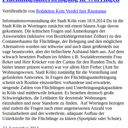
Veröffentlicht von
Redaktion Kein Veedel fuer Rassismus
Informationsveranstaltung der Stadt Köln vom 18.9.2014 Da ist die
Stadt Köln in Worringen zunächst mit einem blauen Auge davon
gekommen. Die kritischen Fragen und Anmerkungen der
Anwesenden (inklusive von Bezirksbürgermeister Zöllner) zu den
Containerbauten für Flüchtlinge, der Belegung und den möglichen
Alternativen wurden nur teilweise und auch dann größenteils nur
vage beantwortet, aber der befürchtete Aufstand blieb aus. Auf dem
schwach besetzten Podium (es fehlten z.B. Sozialdezernentin Frau
Reker und Herr Krücker von der Caritas für den Runden Tisch, die
bisher immer präsent waren) war vor allem Herr Ferber (Amt für
Wohnungswesen, Stadt Köln) zuständig für die Vorstellung und
geforderten Antworten. In Fragen der Flüchtlingsunterbringung
scheint sich Routine einzustellen: vorhandene und erwartete,
steigende Zahlen von Flüchtlingen und Unterbringungskapazitäten
in Köln sind mittlerweile bekannt. Es bestehen dennoch große
Schwierigkeiten, die Leitlinien für dezentrale Wohnungen
einzuhalten und neue Standorte zu finden. Auf Worringen bezogen
sind zudem die Fragen nach einer angemessenen Anzahl von
Sozialarbeitern und der wetterfeste, adäquate Aufbau der
Unterkünfte für die Flüchtlinge zu klären (Sportplatz oder Schule).