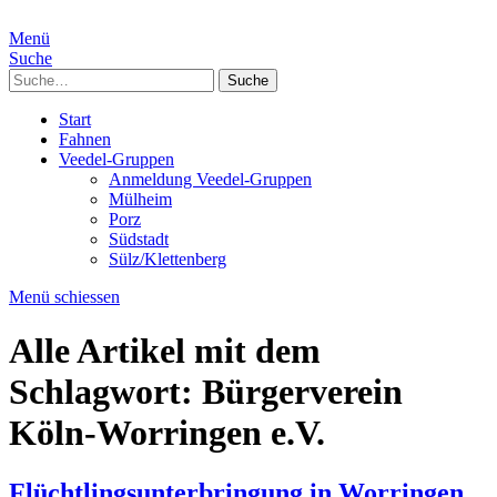
Menü
Suche
Suche
Start
Fahnen
Veedel-Gruppen
Anmeldung Veedel-Gruppen
Mülheim
Porz
Südstadt
Sülz/Klettenberg
Menü schiessen
Alle Artikel mit dem
Schlagwort:
Bürgerverein
Köln-Worringen e.V.
Flüchtlingsunterbringung in Worringen