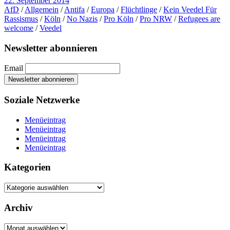
22. September 2014
AfD
/
Allgemein
/
Antifa
/
Europa
/
Flüchtlinge
/
Kein Veedel Für
Rassismus
/
Köln
/
No Nazis
/
Pro Köln
/
Pro NRW
/
Refugees are
welcome
/
Veedel
Newsletter abonnieren
Email
Soziale Netzwerke
Menüeintrag
Menüeintrag
Menüeintrag
Menüeintrag
Kategorien
Kategorien
Archiv
Archiv