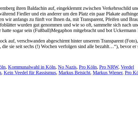
mberg ihren Baldachin auf, eingeklemmt zwischen Verkehrsschild un
, während Fiedler und ein anderer um den Platz ein paar Plakate aufhing
 wir anfangs zu fünft vor Ihnen da, mit Transparent, Pfeifen und Bra
nfoblätter wurden gut genommen und wie so oft, sammelte sich nach u
ar hatte sogar sein (Fußball)Megaphon mitgebracht und bot Uckermann P
ock auf, verschwanden abgeschirmt hinter unserem Transparent (Foto),
 die sie seit sechs (!) Wochen verfolgen sind alle bezahlt…“), bevor 
öln
,
Kommunalwahl in Köln
,
No Nazis
,
Pro Köln
,
Pro NRW
,
Veedel
n
,
Kein Veedel für Rassismus
,
Markus Beisicht
,
Markus Wiener
,
Pro K