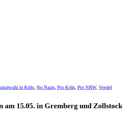
nalwahl in Köln
,
No Nazis
,
Pro Köln
,
Pro NRW
,
Veedel
 am 15.05. in Gremberg und Zollstock