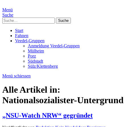
Menü
Suche
Suche
Start
Fahnen
Veedel-Gruppen
Anmeldung Veedel-Gruppen
Mülheim
Porz
Südstadt
Sülz/Klettenberg
Menü schiessen
Alle Artikel in:
Nationalsozialister-Untergrund
„NSU-Watch NRW“ gegründet