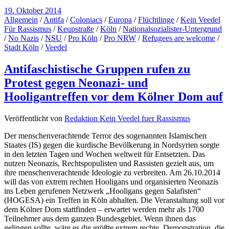
19. Oktober 2014
Allgemein
/
Antifa
/
Coloniacs
/
Europa
/
Flüchtlinge
/
Kein Veedel
Für Rassismus
/
Keupstraße
/
Köln
/
Nationalsozialister-Untergrund
/
No Nazis
/
NSU
/
Pro Köln
/
Pro NRW
/
Refugees are welcome
/
Stadt Köln
/
Veedel
Antifaschistische Gruppen rufen zu
Protest gegen Neonazi- und
Hooligantreffen vor dem Kölner Dom auf
Veröffentlicht von
Redaktion Kein Veedel fuer Rassismus
Der menschenverachtende Terror des sogenannten Islamischen
Staates (IS) gegen die kurdische Bevölkerung in Nordsyrien sorgte
in den letzten Tagen und Wochen weltweit für Entsetzten. Das
nutzen Neonazis, Rechtspopulisten und Rassisten gezielt aus, um
ihre menschenverachtende Ideologie zu verbreiten. Am 26.10.2014
will das von extrem rechten Hooligans und organisierten Neonazis
ins Leben gerufenen Netzwerk „Hooligans gegen Salafisten“
(HOGESA) ein Treffen in Köln abhalten. Die Veranstaltung soll vor
dem Kölner Dom stattfinden – erwartet werden mehr als 1700
Teilnehmer aus dem ganzen Bundesgebiet. Wenn ihnen das
gelingen sollte, wäre es die größte extrem rechte Demonstration, die