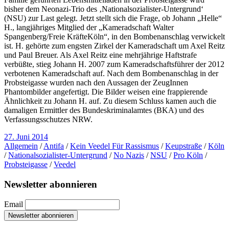
bisher dem Neonazi-Trio des ‚Nationalsozialister-Untergrund‘
(NSU) zur Last gelegt. Jetzt stellt sich die Frage, ob Johann „Helle“
H., langjähriges Mitglied der „Kameradschaft Walter
Spangenberg/Freie KräfteKöln“, in den Bombenanschlag verwickelt
ist. H. gehörte zum engsten Zirkel der Kameradschaft um Axel Reitz
und Paul Breuer. Als Axel Reitz eine mehrjährige Haftstrafe
verbüßte, stieg Johann H. 2007 zum Kameradschaftsführer der 2012
verbotenen Kameradschaft auf. Nach dem Bombenanschlag in der
Probsteigasse wurden nach den Aussagen der ZeugInnen
Phantombilder angefertigt. Die Bilder weisen eine frappierende
Ähnlichkeit zu Johann H. auf. Zu diesem Schluss kamen auch die
damaligen Ermittler des Bundeskriminalamtes (BKA) und des
Verfassungsschutzes NRW.
27. Juni 2014
Allgemein
/
Antifa
/
Kein Veedel Für Rassismus
/
Keupstraße
/
Köln
/
Nationalsozialister-Untergrund
/
No Nazis
/
NSU
/
Pro Köln
/
Probsteigasse
/
Veedel
Newsletter abonnieren
Email