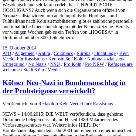
Westdeutschland seit Jahren erlebt hat. UNPOLITISCHE
HOOLIGANS? Auch wenn sich die Organisatoren offiziell von
Neonazis distanzieren, um auch unpolitische Hooligans und
Fußballfans nach Köln zu mobilisieren, gibt es zahlreiche personelle
und inhaltliche Überschneidungen mit der Neonazi-Szene. Bereits
vor wenigen Wochen gab es ein Treffen von „HOGESA“ in
Dortmund mit über 300 Teilnehmern.
15. Oktober 2014
AfD
/
Allgemein
/
Antifa
/
Coloniacs
/
Europa
/
Flüchtlinge
/
Kein
Veedel Für Rassismus
/
Keupstraße
/
Köln
/
Nationalsozialister-
Untergrund
/
No Nazis
/
NSU
/
Pro Köln
/
Pro NRW
/
Refugees are
welcome
/
Stadt Köln
/
Veedel
Kölner Neo-Nazi in Bombenanschlag in
der Probsteigasse verwickelt?
Veröffentlicht von
Redaktion Kein Veedel fuer Rassismus
NEWS – 14.06.2015: DIE WELT veröffentlicht, dass geheime
Dokumente belegen das Johann H. seit 1989 Mitarbeiter des
Verfassungsschutzes war. Weitere infos HIER. Der
Bombenanschlag aus dem Jahr 2001 auf einen von einer iranischen
Familie geführten Lebensmittelladen in der Probsteigasse wird