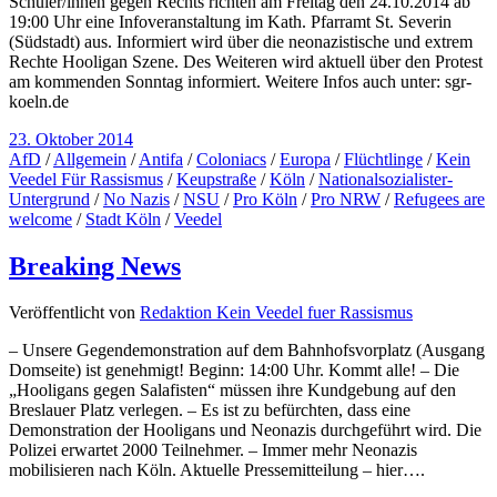
Schüler/innen gegen Rechts richten am Freitag den 24.10.2014 ab
19:00 Uhr eine Infoveranstaltung im Kath. Pfarramt St. Severin
(Südstadt) aus. Informiert wird über die neonazistische und extrem
Rechte Hooligan Szene. Des Weiteren wird aktuell über den Protest
am kommenden Sonntag informiert. Weitere Infos auch unter: sgr-
koeln.de
23. Oktober 2014
AfD
/
Allgemein
/
Antifa
/
Coloniacs
/
Europa
/
Flüchtlinge
/
Kein
Veedel Für Rassismus
/
Keupstraße
/
Köln
/
Nationalsozialister-
Untergrund
/
No Nazis
/
NSU
/
Pro Köln
/
Pro NRW
/
Refugees are
welcome
/
Stadt Köln
/
Veedel
Breaking News
Veröffentlicht von
Redaktion Kein Veedel fuer Rassismus
– Unsere Gegendemonstration auf dem Bahnhofsvorplatz (Ausgang
Domseite) ist genehmigt! Beginn: 14:00 Uhr. Kommt alle! – Die
„Hooligans gegen Salafisten“ müssen ihre Kundgebung auf den
Breslauer Platz verlegen. – Es ist zu befürchten, dass eine
Demonstration der Hooligans und Neonazis durchgeführt wird. Die
Polizei erwartet 2000 Teilnehmer. – Immer mehr Neonazis
mobilisieren nach Köln. Aktuelle Pressemitteilung – hier….