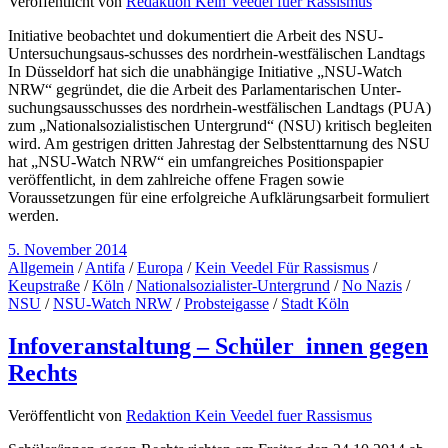
Veröffentlicht von
Redaktion Kein Veedel fuer Rassismus
Initiative beobachtet und dokumentiert die Arbeit des NSU-
Untersuchungsaus-schusses des nordrhein-westfälischen Landtags
In Düsseldorf hat sich die unabhängige Initiative „NSU-Watch
NRW“ gegründet, die die Arbeit des Parlamentarischen Unter-
suchungsausschusses des nordrhein-westfälischen Landtags (PUA)
zum „Nationalsozialistischen Untergrund“ (NSU) kritisch begleiten
wird. Am gestrigen dritten Jahrestag der Selbstenttarnung des NSU
hat „NSU-Watch NRW“ ein umfangreiches Positionspapier
veröffentlicht, in dem zahlreiche offene Fragen sowie
Voraussetzungen für eine erfolgreiche Aufklärungsarbeit formuliert
werden.
5. November 2014
Allgemein
/
Antifa
/
Europa
/
Kein Veedel Für Rassismus
/
Keupstraße
/
Köln
/
Nationalsozialister-Untergrund
/
No Nazis
/
NSU
/
NSU-Watch NRW
/
Probsteigasse
/
Stadt Köln
Infoveranstaltung – Schüler_innen gegen
Rechts
Veröffentlicht von
Redaktion Kein Veedel fuer Rassismus