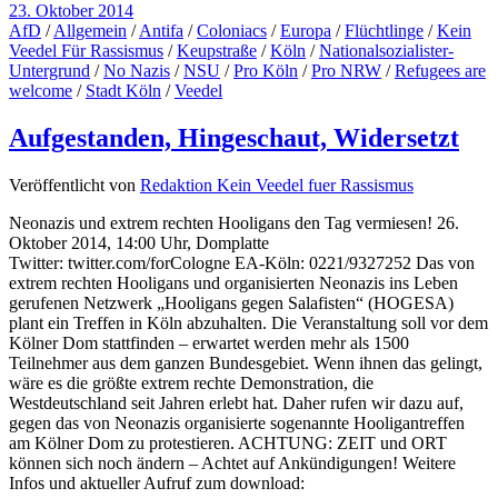
23. Oktober 2014
AfD
/
Allgemein
/
Antifa
/
Coloniacs
/
Europa
/
Flüchtlinge
/
Kein
Veedel Für Rassismus
/
Keupstraße
/
Köln
/
Nationalsozialister-
Untergrund
/
No Nazis
/
NSU
/
Pro Köln
/
Pro NRW
/
Refugees are
welcome
/
Stadt Köln
/
Veedel
Aufgestanden, Hingeschaut, Widersetzt
Veröffentlicht von
Redaktion Kein Veedel fuer Rassismus
Neonazis und extrem rechten Hooligans den Tag vermiesen! 26.
Oktober 2014, 14:00 Uhr, Domplatte
Twitter: twitter.com/forCologne EA-Köln: 0221/9327252 Das von
extrem rechten Hooligans und organisierten Neonazis ins Leben
gerufenen Netzwerk „Hooligans gegen Salafisten“ (HOGESA)
plant ein Treffen in Köln abzuhalten. Die Veranstaltung soll vor dem
Kölner Dom stattfinden – erwartet werden mehr als 1500
Teilnehmer aus dem ganzen Bundesgebiet. Wenn ihnen das gelingt,
wäre es die größte extrem rechte Demonstration, die
Westdeutschland seit Jahren erlebt hat. Daher rufen wir dazu auf,
gegen das von Neonazis organisierte sogenannte Hooligantreffen
am Kölner Dom zu protestieren. ACHTUNG: ZEIT und ORT
können sich noch ändern – Achtet auf Ankündigungen! Weitere
Infos und aktueller Aufruf zum download: